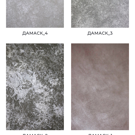
ШЁЛК
15
МЕТАЛЛ
1
МРАМОР
8
ДАМАСК_4
ДАМАСК_3
МЕШКОВИНА
2
ДЕРЕВО
1
ТРАВЕРТИН
7
КОЖА
3
КАМЕНЬ
2
КАРТА МИРА
9
ТРАФАРЕТЫ
9