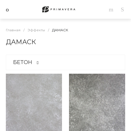
Главная
/
Эффекты
/
ДАМАСК
ДАМАСК
БЕТОН
БЕТОН
11
ПЕСОК
7
ОБЪЁМНЫЕ ФАКТУРЫ
3
ДАМАСК
4