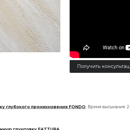
Получить консульта
ку глубокого проникновения FONDO
. Время высыхания: 2-
нную грунтовку FATTURA
.