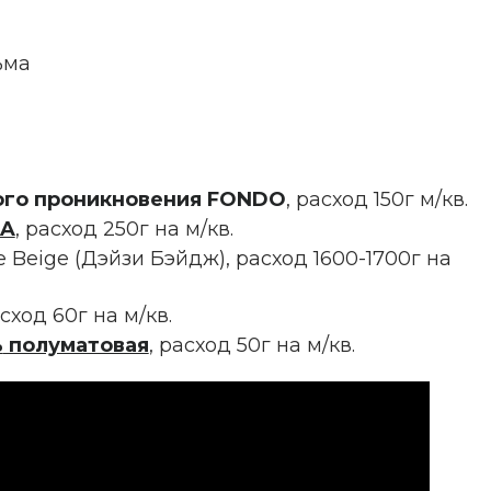
ьма
ого проникновения FONDO
, расход 150г м/кв.
RA
, расход 250г на м/кв.
se Beige (Дэйзи Бэйдж), расход 1600-1700г на
асход 60г на м/кв.
ь
полуматовая
, расход 50г на м/кв.