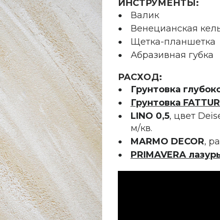
ИНСТРУМЕНТЫ:
Валик
Венецианская кел
Щетка-планшетка
Абразивная губка
РАСХОД:
Грунтовка глубок
Грунтовка FATTU
LINO 0,5
, цвет Dei
м/кв.
MARMO DECOR
, р
PRIMAVERA лазур