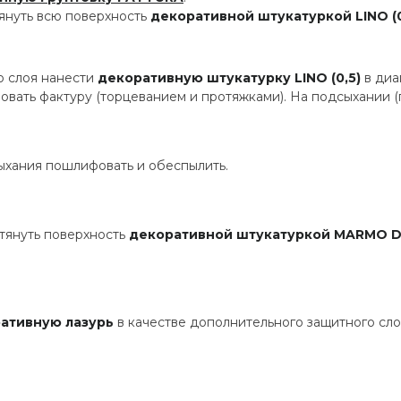
януть всю поверхность
декоративной штукатуркой LINO (0
о слоя нанести
декоративную штукатурку LINO (0,5)
в диа
ать фактуру (торцеванием и протяжками). На подсыхании (п
ыхания пошлифовать и обеспылить.
тянуть поверхность
декоративной штукатуркой MARMO 
ативную лазурь
в качестве дополнительного защитного слоя