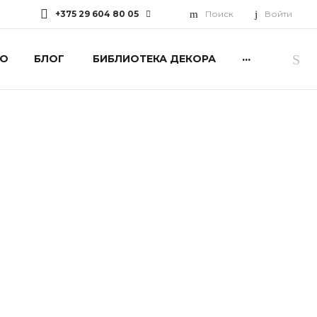
+375 29 604 80 05
Поиск
Войти
...
О
БЛОГ
БИБЛИОТЕКА ДЕКОРА
+375 29 604 80 05
г. Минск, пр-т
Дзержинского, 94
Пн-Пт: 10:00-19:00 Cб: 10:00-
17:00 Вс: Выходной
primavera.biblioteka@mav.by
+375 29 660 10 45
Минская обл., Дзержинский
р-н, Дзержинский с/с, 19
Пн-Пт: 08:00-16:45 Cб-Вс:
Выходной
primavera@mav.by