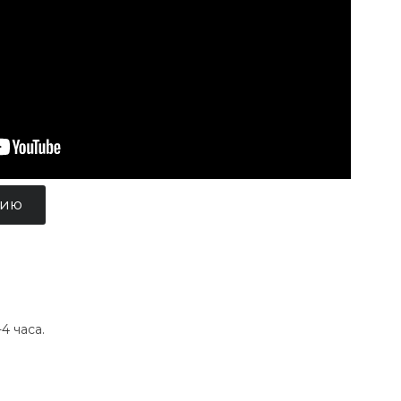
цию
4 часа.