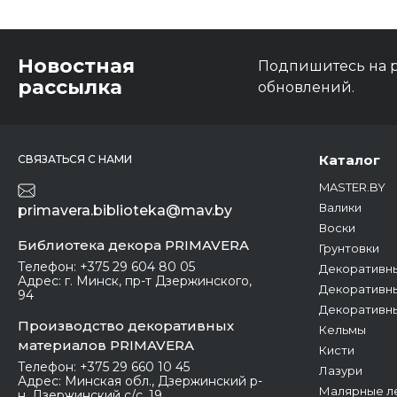
Новостная
Подпишитесь на р
рассылка
обновлений.
Каталог
СВЯЗАТЬСЯ С НАМИ
MASTER.BY
Валики
primavera.biblioteka@mav.by
Воски
Библиотека декора PRIMAVERA
Грунтовки
Телефон:
+375 29 604 80 05
Декоративны
Адрес:
г. Минск, пр-т Дзержинского,
Декоративны
94
Декоративн
Производство декоративных
Кельмы
материалов PRIMAVERA
Кисти
Телефон:
+375 29 660 10 45
Лазури
Адрес:
Минская обл., Дзержинский р-
Малярные л
н, Дзержинский с/с, 19